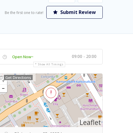
Submit Review
Be the first one to rate!
09:00 - 20:00
Open Now~
Show All Timings
Get Directions
Leaflet