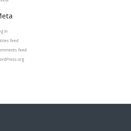
Meta
g in
tries feed
omments feed
ordPress.org