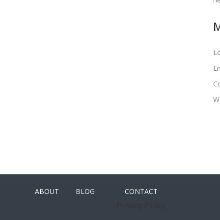
Lo
En
C
W
ABOUT
BLOG
CONTACT
Privacy Policy