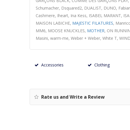
GARÇONS BLACK, COMME DES GARÇONS PLAY, C
Schumacher, Dsquared2, DUALIST, DUNO, Fabiana
Cashmere, Iheart, Ina Kess, ISABEL MARANT, IS
MAISON LABICHE,
MAJESTIC FILATURES
, Manric
MM6, MOOSE KNUCKLES,
MOTHER
, ON RUNNIN
Masini, warm-me, Weber + Weber, White T, WI
Accessories
Clothing
Rate us and Write a Review