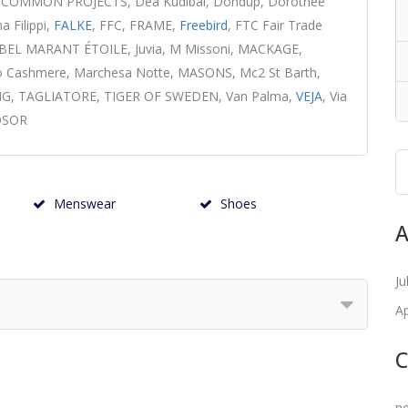
OMMON PROJECTS, Dea Kudibal, Dondup, Dorothee
 Filippi,
FALKE
, FFC, FRAME,
Freebird
, FTC Fair Trade
ABEL MARANT ÉTOILE, Juvia, M Missoni, MACKAGE,
o Cashmere, Marchesa Notte, MASONS, Mc2 St Barth,
G, TAGLIATORE, TIGER OF SWEDEN, Van Palma,
VEJA
, Via
NDSOR
Menswear
Shoes
A
Ju
Ap
C
n