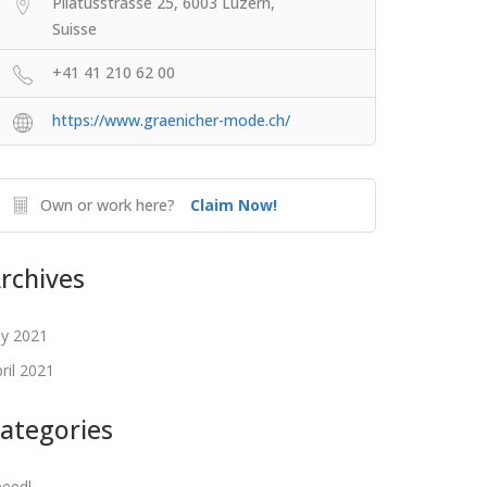
Pilatusstrasse 25, 6003 Luzern,
Suisse
+41 41 210 62 00
https://www.graenicher-mode.ch/
Own or work here?
Claim Now!
rchives
ly 2021
ril 2021
ategories
eeedl